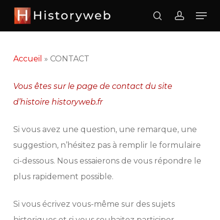
Skip
Men
search
account
to
Close
main
Menu
content
Accueil
»
CONTACT
Vous êtes sur le page de contact du site
d’histoire historyweb.fr
Si vous avez une question, une remarque, une
suggestion, n’hésitez pas à remplir le formulaire
ci-dessous. Nous essaierons de vous répondre le
plus rapidement possible.
Si vous écrivez vous-même sur des sujets
historiques et si vous souhaitez participer