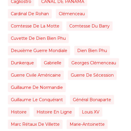
Cagliostro
CANAL DE PANAMA
Cardinal De Rohan
Clémenceau
Comtesse De La Motte
Comtesse Du Barry
Cuvette De Dien Bien Phu
Deuxième Guerre Mondiale
Dien Bien Phu
Dunkerque
Gabrielle
Georges Clémenceau
Guerre Civile Américaine
Guerre De Sécession
Guillaume De Normandie
Guillaume Le Conquérant
Général Bonaparte
Histoire
Histoire En Ligne
Louis XV
Marc Rétaux De Villette
Marie-Antoinette