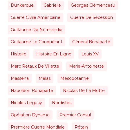
Dunkerque
Gabrielle
Georges Clémenceau
Guerre Civile Américaine
Guerre De Sécession
Guillaume De Normandie
Guillaume Le Conquérant
Général Bonaparte
Histoire
Histoire En Ligne
Louis XV
Marc Rétaux De Villette
Marie-Antoinette
Masséna
Mélas
Mésopotamie
Napoléon Bonaparte
Nicolas De La Motte
Nicoles Leguay
Nordistes
Opération Dynamo
Premier Consul
Première Guerre Mondiale
Pétain