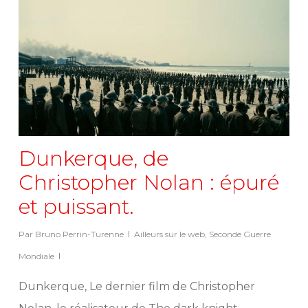
Dunkerque, de
Christopher Nolan : épuré
et puissant.
Par
Bruno Perrin-Turenne
Ailleurs sur le web
,
Seconde Guerre
Mondiale
Dunkerque, Le dernier film de Christopher