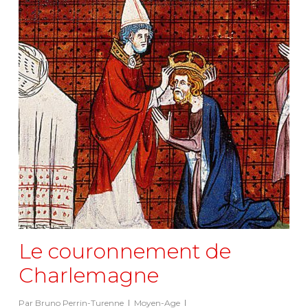
Le couronnement de
Charlemagne
Par
Bruno Perrin-Turenne
Moyen-Age