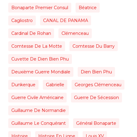
Bonaparte Premier Consul
Béatrice
Cagliostro
CANAL DE PANAMA
Cardinal De Rohan
Clémenceau
Comtesse De La Motte
Comtesse Du Barry
Cuvette De Dien Bien Phu
Deuxième Guerre Mondiale
Dien Bien Phu
Dunkerque
Gabrielle
Georges Clémenceau
Guerre Civile Américaine
Guerre De Sécession
Guillaume De Normandie
Guillaume Le Conquérant
Général Bonaparte
Histoire
Histoire En Ligne
Louis XV