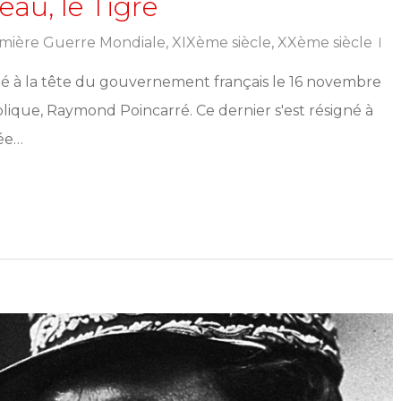
au, le Tigre
mière Guerre Mondiale
,
XIXème siècle
,
XXème siècle
à la tête du gouvernement français le 16 novembre
blique, Raymond Poincarré. Ce dernier s'est résigné à
sée…