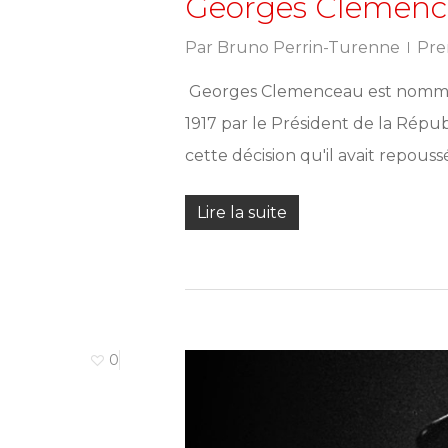
Georges Clemence
Par
Bruno Perrin-Turenne
Pre
Georges Clemenceau est nommé 
1917 par le Président de la Répu
cette décision qu'il avait repous
Lire la suite
0