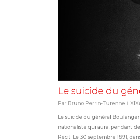
Le suicide du gén
Par
Bruno Perrin-Turenne
XIX
Le suicide du général Boulanger
nationaliste qui aura, pendant d
Récit. Le 30 septembre 1891, dans 