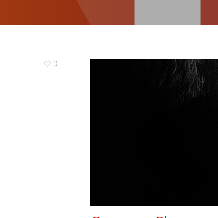
0
Hit enter to search or ESC to close