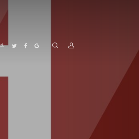
search
account
twitter
facebook
google-
ct
plus