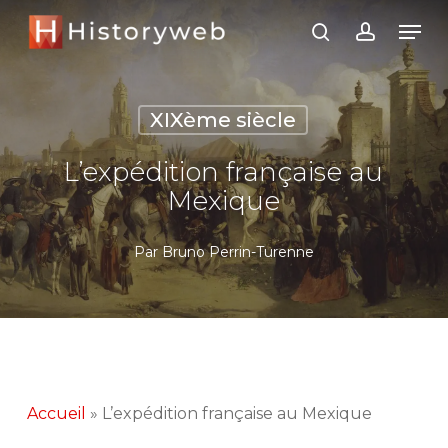
Skip
Men
search
account
to
Close
main
Menu
content
XIXème siècle
L’expédition française au
Mexique
Par
Bruno Perrin-Turenne
Accueil
»
L’expédition française au Mexique