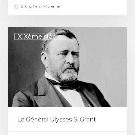
Bruno Perrin-Turenne
Le
XIXème siècle
Général
Ulysses
S.
Grant
Le Général Ulysses S. Grant