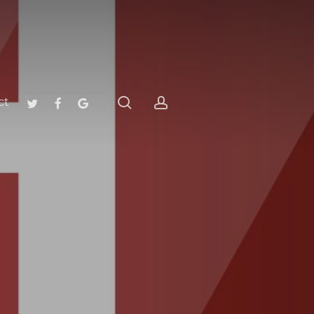
search
account
twitter
facebook
google-
ct
plus