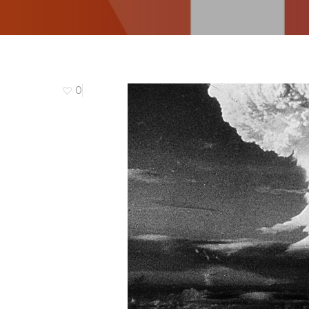
0
Hit enter to search or ESC to close