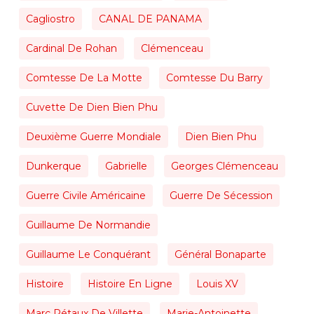
Cagliostro
CANAL DE PANAMA
Cardinal De Rohan
Clémenceau
Comtesse De La Motte
Comtesse Du Barry
Cuvette De Dien Bien Phu
Deuxième Guerre Mondiale
Dien Bien Phu
Dunkerque
Gabrielle
Georges Clémenceau
Guerre Civile Américaine
Guerre De Sécession
Guillaume De Normandie
Guillaume Le Conquérant
Général Bonaparte
Histoire
Histoire En Ligne
Louis XV
Marc Rétaux De Villette
Marie-Antoinette