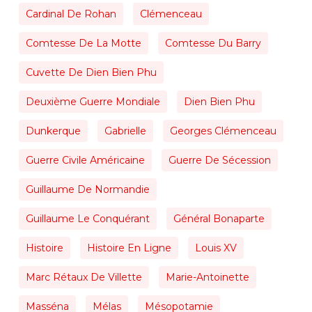
Cardinal De Rohan
Clémenceau
Comtesse De La Motte
Comtesse Du Barry
Cuvette De Dien Bien Phu
Deuxième Guerre Mondiale
Dien Bien Phu
Dunkerque
Gabrielle
Georges Clémenceau
Guerre Civile Américaine
Guerre De Sécession
Guillaume De Normandie
Guillaume Le Conquérant
Général Bonaparte
Histoire
Histoire En Ligne
Louis XV
Marc Rétaux De Villette
Marie-Antoinette
Masséna
Mélas
Mésopotamie