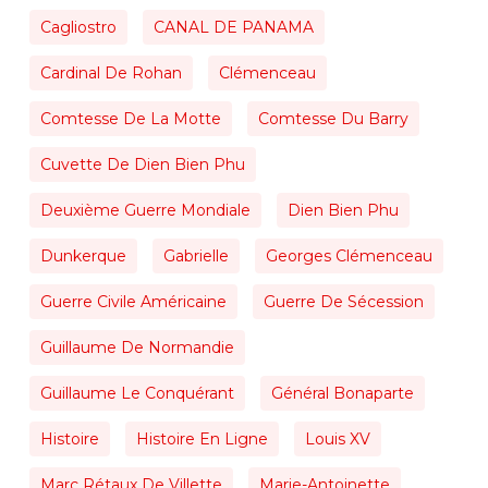
Cagliostro
CANAL DE PANAMA
Cardinal De Rohan
Clémenceau
Comtesse De La Motte
Comtesse Du Barry
Cuvette De Dien Bien Phu
Deuxième Guerre Mondiale
Dien Bien Phu
Dunkerque
Gabrielle
Georges Clémenceau
Guerre Civile Américaine
Guerre De Sécession
Guillaume De Normandie
Guillaume Le Conquérant
Général Bonaparte
Histoire
Histoire En Ligne
Louis XV
Marc Rétaux De Villette
Marie-Antoinette