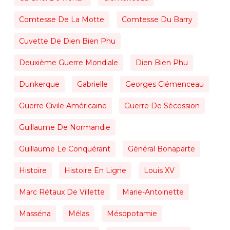
Comtesse De La Motte
Comtesse Du Barry
Cuvette De Dien Bien Phu
Deuxième Guerre Mondiale
Dien Bien Phu
Dunkerque
Gabrielle
Georges Clémenceau
Guerre Civile Américaine
Guerre De Sécession
Guillaume De Normandie
Guillaume Le Conquérant
Général Bonaparte
Histoire
Histoire En Ligne
Louis XV
Marc Rétaux De Villette
Marie-Antoinette
Masséna
Mélas
Mésopotamie