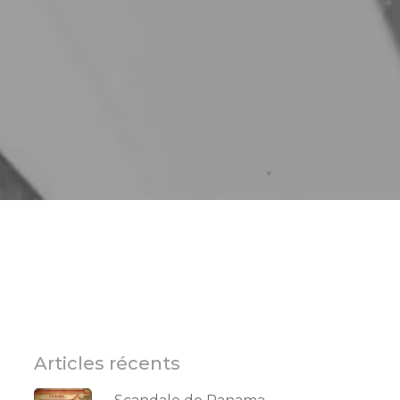
Articles récents