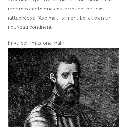
rendre compte que ces terres ne sont pas
rattachées à l’Asie mais forment bel et bien un
nouveau continent.
[mks_col] [mks_one_half]