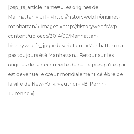
[psp_rs_article name= »Les origines de
Manhattan » url= »http://historyweb.fr/origines-
manhattan/ » image= »http://historyweb.fr/wp-
content/uploads/2014/09/Manhattan-
historyweb.fr_.jpg » description= »Manhattan n’a
pas toujours été Manhattan… Retour sur les
origines de la découverte de cette presqu’île qui
est devenue le cœur mondialement célèbre de
la ville de New-York. » author= »B. Perrin-
Turenne »]
Manhattan, Manhattan, Manhattan, Manhattan