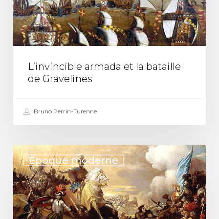
de
Gravelines
L’invincible armada et la bataille
de Gravelines
Bruno Perrin-Turenne
1515
Epoque moderne
–
La
bataille
de