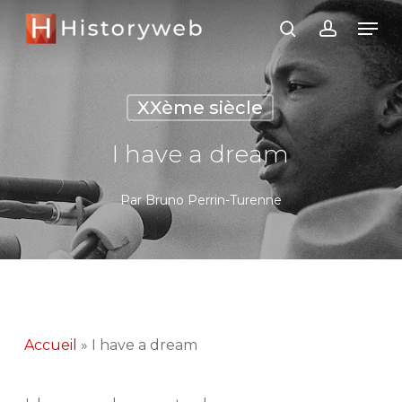
Skip
Men
search
account
to
Close
main
Menu
content
XXème siècle
I have a dream
Par
Bruno Perrin-Turenne
Accueil
»
I have a dream