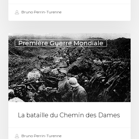
Bruno Perrin-Turenne
La
Première Guerre Mondiale
bataille
du
Chemin
des
Dames
La bataille du Chemin des Dames
Bruno Perrin-Turenne