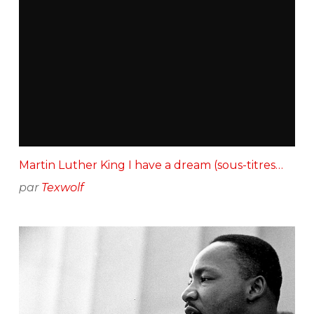
Martin Luther King I have a dream (sous-titres…
par
Texwolf