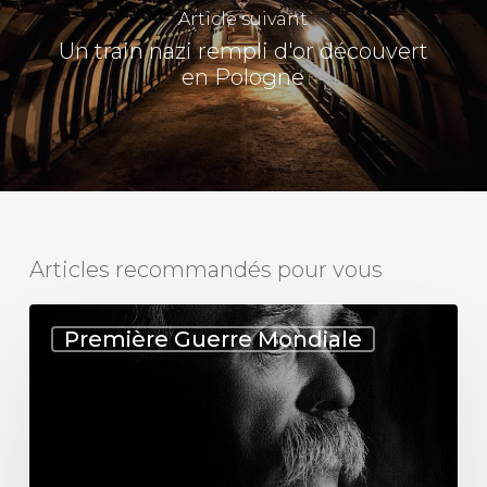
Article suivant
Un train nazi rempli d'or découvert
en Pologne
Articles recommandés pour vous
Georges
Première Guerre Mondiale
Clemenceau,
le
Tigre