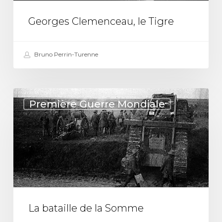
Georges Clemenceau, le Tigre
Bruno Perrin-Turenne
La
Première Guerre Mondiale
bataille
de
la
Somme
La bataille de la Somme