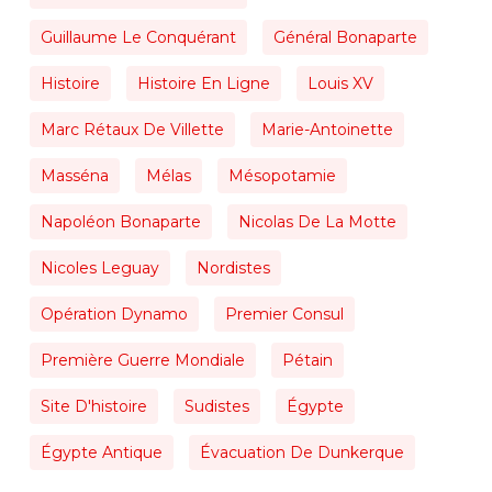
Guillaume Le Conquérant
Général Bonaparte
Histoire
Histoire En Ligne
Louis XV
Marc Rétaux De Villette
Marie-Antoinette
Masséna
Mélas
Mésopotamie
Napoléon Bonaparte
Nicolas De La Motte
Nicoles Leguay
Nordistes
Opération Dynamo
Premier Consul
Première Guerre Mondiale
Pétain
Site D'histoire
Sudistes
Égypte
Égypte Antique
Évacuation De Dunkerque