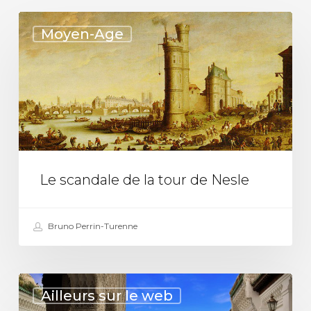
Le
Moyen-Age
scandale
de
la
tour
de
Nesle
Le scandale de la tour de Nesle
Bruno Perrin-Turenne
La
Ailleurs sur le web
plus