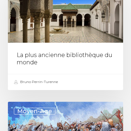
ancienne
bibliothèque
du
monde
La plus ancienne bibliothèque du
monde
Bruno Perrin-Turenne
La
Moyen-Age
bataille
d’Hastings