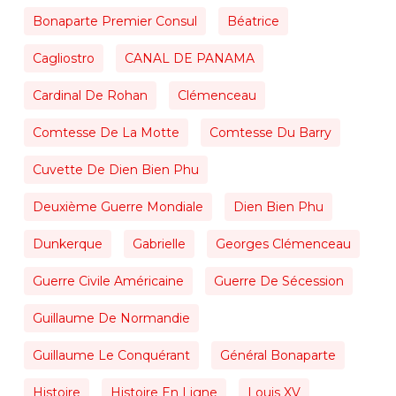
Bonaparte Premier Consul
Béatrice
Cagliostro
CANAL DE PANAMA
Cardinal De Rohan
Clémenceau
Comtesse De La Motte
Comtesse Du Barry
Cuvette De Dien Bien Phu
Deuxième Guerre Mondiale
Dien Bien Phu
Dunkerque
Gabrielle
Georges Clémenceau
Guerre Civile Américaine
Guerre De Sécession
Guillaume De Normandie
Guillaume Le Conquérant
Général Bonaparte
Histoire
Histoire En Ligne
Louis XV