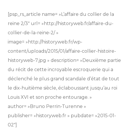
[psp_rs_article name= »L’affaire du collier de la
reine 2/3″ url= »http://historyweb.fr/affaire-du-
collier-de-la-reine-2/ »
image= »http://historyweb.fr/wp-
content/uploads/2015/01/affaire-collier-histoire-
historyweb-7.jpg » description= »Deuxième partie
du récit de cette incroyable escroquerie qui a
déclenché le plus grand scandale d’état de tout
le dix-huitième siècle, éclaboussant jusqu’au roi
Louis XVI et son proche entourage. »
author= »Bruno Perrin-Turenne »
publisher= »historyweb.fr » pubdate= »2015-01-
02″]