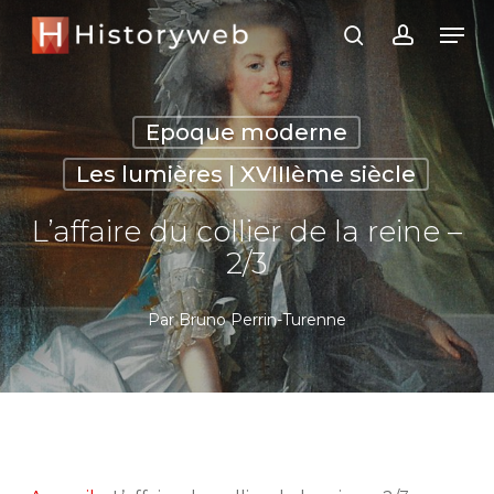
Skip
Men
search
account
to
Close
main
Menu
content
Epoque moderne
Les lumières | XVIIIème siècle
L’affaire du collier de la reine –
2/3
Par
Bruno Perrin-Turenne