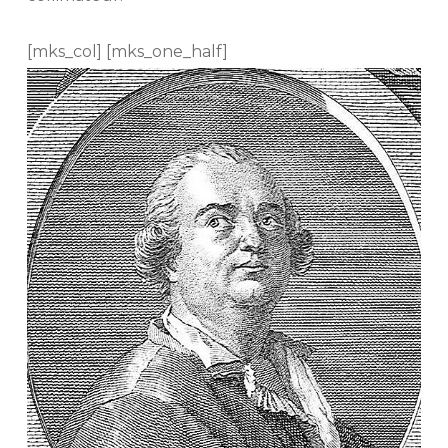
[mks_col] [mks_one_half]