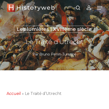
Skip
Men
search
account
to
Close
main
Menu
content
Les lumières | XVIIIème siècle
Le Traité d’Utrecht
Par
Bruno Perrin-Turenne
Accueil
»
Le Traité d’Utrecht
Le traité d’Utrecht