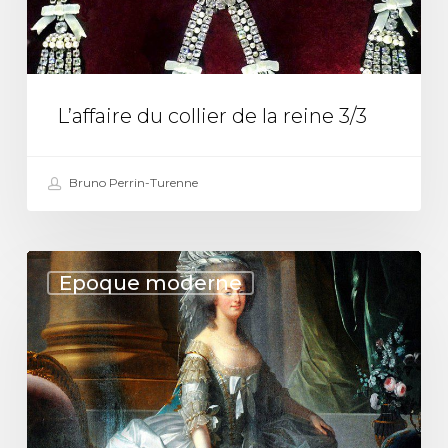
la
reine
3/3
L’affaire du collier de la reine 3/3
Bruno Perrin-Turenne
L’affaire
Epoque moderne
du
collier
de
la
reine